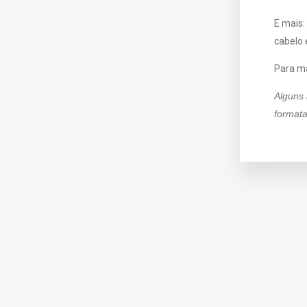
E mais:
cabelo 
Para ma
Alguns
format