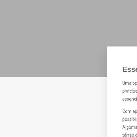
Esse
Uma opç
princip
essenci
Com ap
possibi
Algumas
térreo 